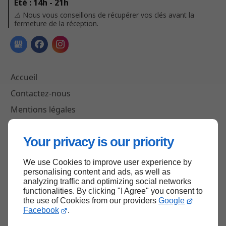
Été : 14h - 21h
⚠️ Nous vous conseillons de récupérer vos clés avant la
fermeture de la réception.
Accueil
Contactez-nous
Mentions légales
Plan du site
Your privacy is our priority
We use Cookies to improve user experience by
Haut de page
personalising content and ads, as well as
analyzing traffic and optimizing social networks
functionalities. By clicking "I Agree" you consent to
the use of Cookies from our providers
Google
Facebook
.