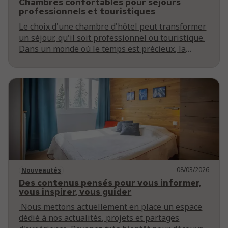
Chambres confortables pour séjours
professionnels et touristiques
Le choix d'une chambre d'hôtel peut transformer
un séjour, qu'il soit professionnel ou touristique.
Dans un monde où le temps est précieux, la
qualité de l'hébergement joue un rôle crucial
dans la réussite d'un voyage. Cet article explore
les différents aspects des chambres confortables,
en mettant l'accent sur les besoins des voyageurs
d'affaires et des touristes.
08/03/2026
Nouveautés
Des contenus pensés pour vous informer,
vous inspirer, vous guider
Nous mettons actuellement en place un espace
dédié à nos actualités, projets et partages