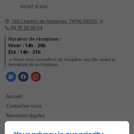
160 Chemin de Fontenay,
74190
PASSY
09 70 35 90 04
Horaires de réception :
Hiver : 14h - 20h
Été : 14h - 21h
⚠️ Nous vous conseillons de récupérer vos clés avant la
fermeture de la réception.
Accueil
Contactez-nous
Mentions légales
Plan du site