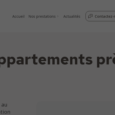
Accueil
Nos prestations
Actualités
Contactez-
appartements pr
Passy / Plateau d'Assy
Séjour à Sixt-Passy
Randonnées
Station de ski
 au
ation