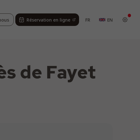
nous
Réservation en ligne
FR
EN
ès de Fayet