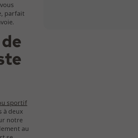
 vous
, parfait
voie.
 de
ste
ou sportif
s à deux
ur notre
ilement au
rt se