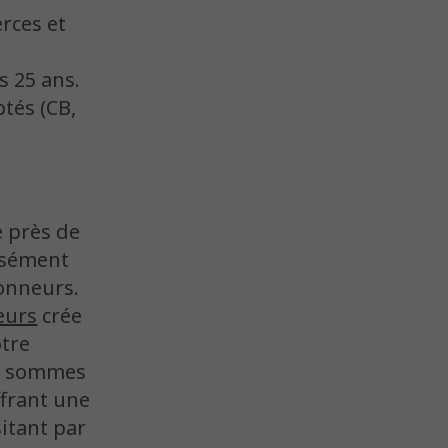
rces et
s 25 ans.
tés (CB,
e près de
isément
donneurs.
eurs
crée
otre
us sommes
offrant une
itant par