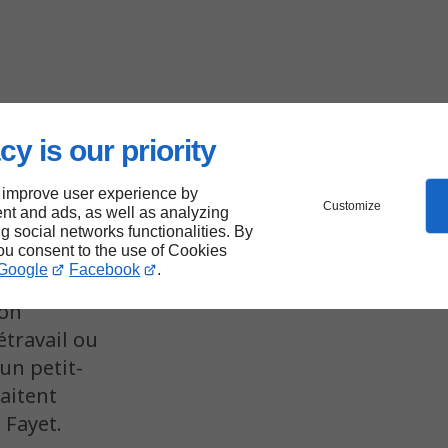
cy is our priority
 improve user experience by
Customize
nt and ads, as well as analyzing
fs
pour vos
ng social networks functionalities. By
you consent to the use of Cookies
 dans la
Google
Facebook
.
e vacances
ion
étravail ou
un petit-
aitent
 Fayet.