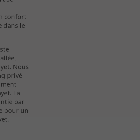
n confort
e dans le
ste
allée,
ayet. Nous
ng privé
nement
yet. La
antie par
le pour un
yet.