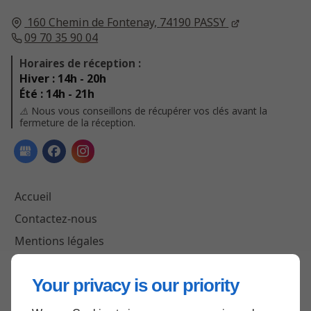
160 Chemin de Fontenay,
74190
PASSY
09 70 35 90 04
Horaires de réception :
Hiver : 14h - 20h
Été : 14h - 21h
⚠️ Nous vous conseillons de récupérer vos clés avant la
fermeture de la réception.
Accueil
Contactez-nous
Mentions légales
Plan du site
Your privacy is our priority